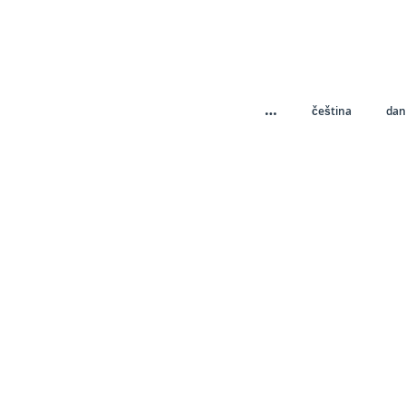
…
čeština
dan